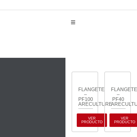
AUTO PARTES
FLANGETES
FLANGETE
FLANGET
–
–
PF100
PF40
ARECULTURE
ARECULT
VER
VER
PRODUCTO
PRODUCTO