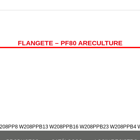
QUIENES SOMOS
PRODUCTOS
CATÁLOGOS
L
FLANGETE – PF80 ARECULTURE
W208PP8 W208PPB13 W208PPB16 W208PPB23 W208PPB4