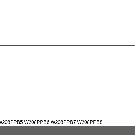
OGIN/REGISTRO
CONTÁCTANOS
 W208PPB5 W208PPB6 W208PPB7 W208PPB8