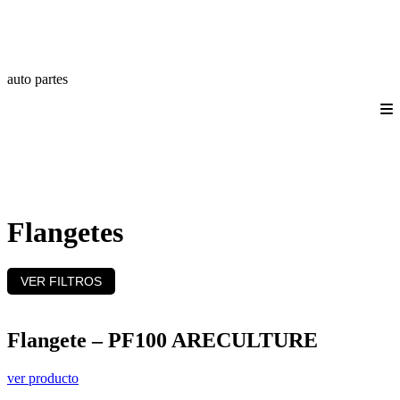
auto partes
Quienes somos
Productos
Catálogos
Login/Registro
Contáctanos
Flangetes
VER FILTROS
Flangete – PF100 ARECULTURE
ver producto