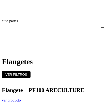
auto partes
Quienes somos
Productos
Catálogos
Login/Registro
Contáctanos
Flangetes
VER FILTROS
Flangete – PF100 ARECULTURE
ver producto