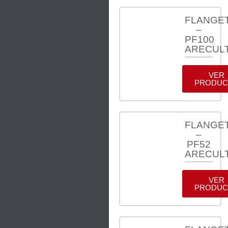
FLANGE
–
PF100
ARECUL
VER
PRODUC
FLANGE
–
PF52
ARECUL
VER
PRODUC