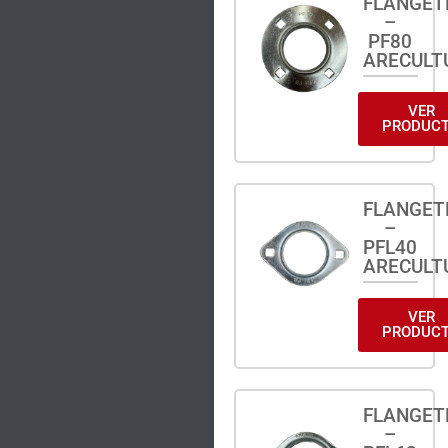
FLANGET
–
PF80
ARECULT
VER
PRODUC
FLANGET
–
PFL40
ARECULT
VER
PRODUC
FLANGET
–