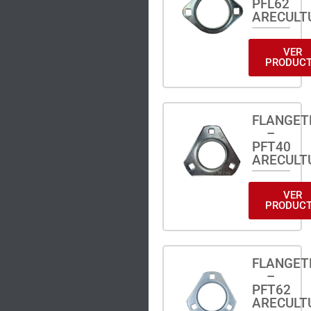
PFL62
ARECULT
VER
PRODUC
FLANGET
–
PFT40
ARECULT
VER
PRODUC
FLANGET
–
PFT62
ARECULT