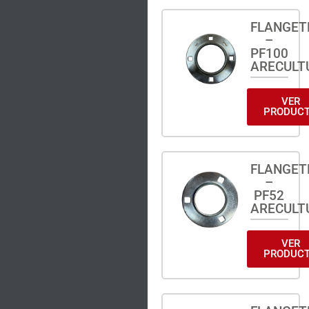
FLANGET
–
PF100
ARECULT
VER
PRODUC
FLANGET
–
PF52
ARECULT
VER
PRODUC