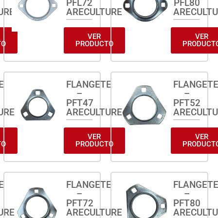
PFL72
PFL80
URE
ARECULTURE
ARECULT
VER
VER
TO
PRODUCTO
PRODUCT
E
FLANGETE
FLANGET
–
–
PFT47
PFT52
URE
ARECULTURE
ARECULT
VER
VER
TO
PRODUCTO
PRODUCT
E
FLANGETE
FLANGET
–
–
PFT72
PFT80
URE
ARECULTURE
ARECULT