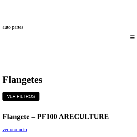
auto partes
Quienes somos
Productos
Catálogos
Login/Registro
Contáctanos
Flangetes
VER FILTROS
Flangete – PF100 ARECULTURE
ver producto