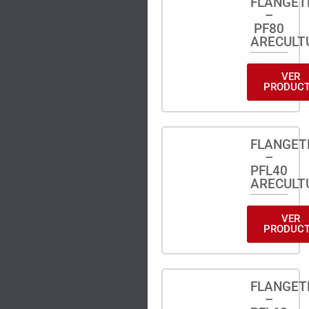
FLANGET
–
PF80
ARECULT
VER
PRODUC
FLANGET
–
PFL40
ARECULT
VER
PRODUC
FLANGET
–