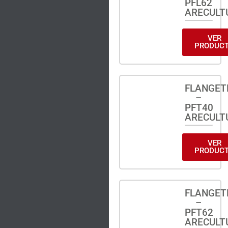
PFL62
ARECULT
VER
PRODUC
FLANGET
–
PFT40
ARECULT
VER
PRODUC
FLANGET
–
PFT62
ARECULT