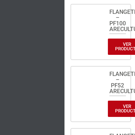
FLANGET
–
PF100
ARECULT
VER
PRODUC
FLANGET
–
PF52
ARECULT
VER
PRODUC