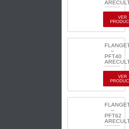
ARECUL
VER
PRODUC
FLANGE
–
PFT40
ARECUL
VER
PRODUC
FLANGE
–
PFT62
ARECUL