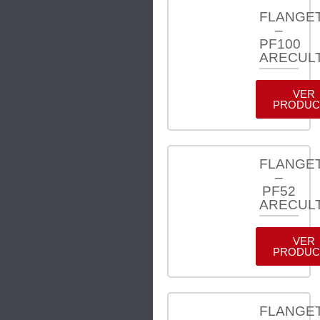
FLANGE
–
PF100
ARECUL
VER
PRODUC
FLANGE
–
PF52
ARECUL
VER
PRODUC
FLANGE