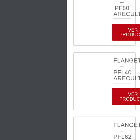
–
PF80
ARECUL
VER
PRODUC
FLANGE
–
PFL40
ARECUL
VER
PRODUC
FLANGE
–
PFL62