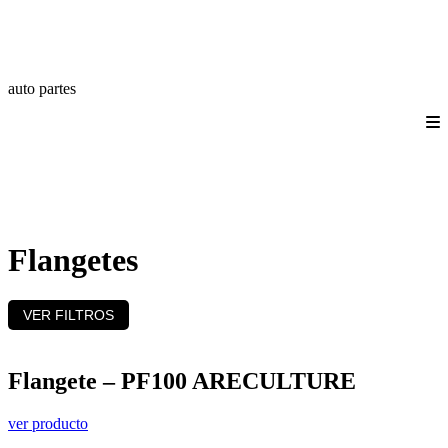
auto partes
Quienes somos
Productos
Catálogos
Login/Registro
Contáctanos
Flangetes
VER FILTROS
Flangete – PF100 ARECULTURE
ver producto