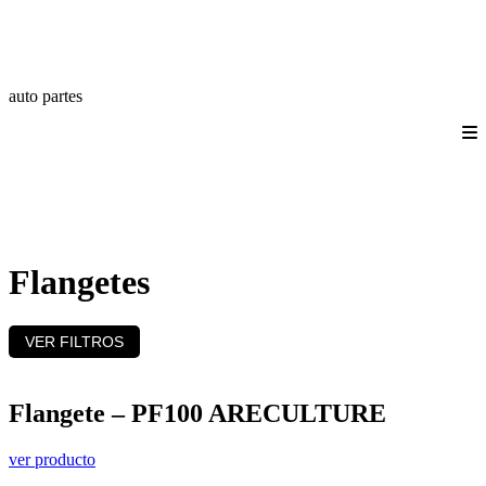
auto partes
Quienes somos
Productos
Catálogos
Login/Registro
Contáctanos
Flangetes
VER FILTROS
Flangete – PF100 ARECULTURE
ver producto