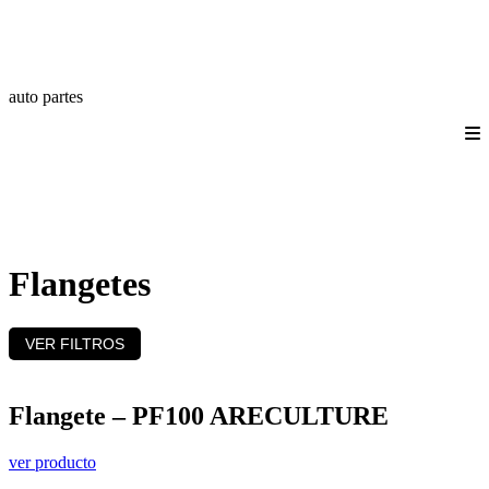
auto partes
Quienes somos
Productos
Catálogos
Login/Registro
Contáctanos
Flangetes
VER FILTROS
Flangete – PF100 ARECULTURE
ver producto