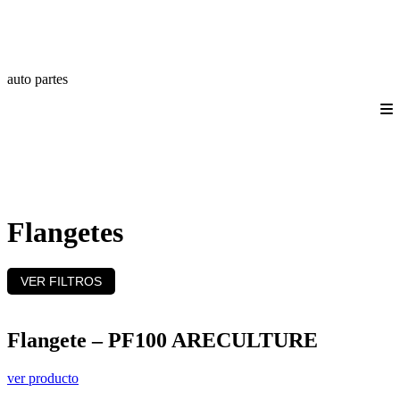
auto partes
Quienes somos
Productos
Catálogos
Login/Registro
Contáctanos
Flangetes
VER FILTROS
Flangete – PF100 ARECULTURE
ver producto