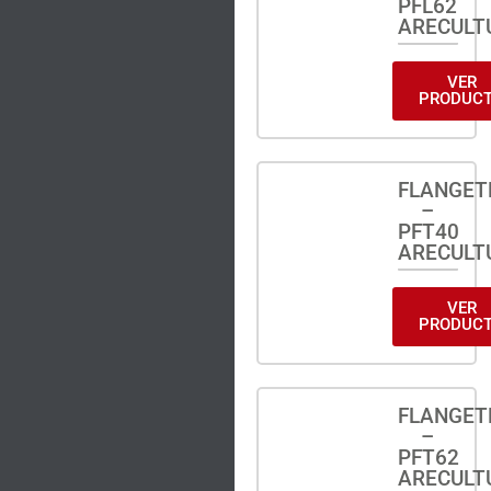
PFL62
ARECULT
VER
PRODUC
FLANGET
–
PFT40
ARECULT
VER
PRODUC
FLANGET
–
PFT62
ARECULT