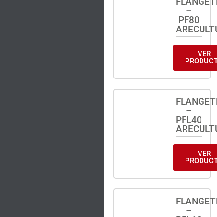
FLANGET
–
PF80
ARECULT
VER
PRODUC
FLANGET
–
PFL40
ARECULT
VER
PRODUC
FLANGET
–