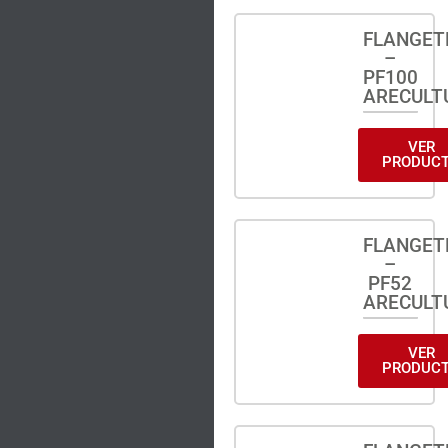
FLANGET
–
PF100
ARECULT
VER
PRODUC
FLANGET
–
PF52
ARECULT
VER
PRODUC