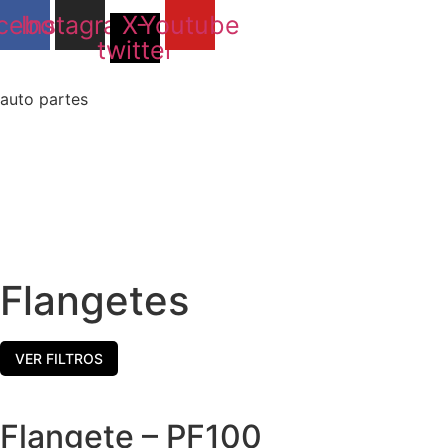
Skip
cebook
Instagram
X-
Youtube
to
twitter
content
auto partes
Flangetes
VER FILTROS
Flangete – PF100