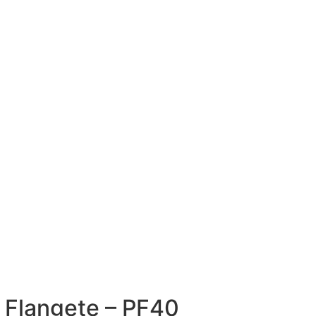
Quienes somos
Productos
Catálogos
Login/Registro
Contáctanos
Flangete – PF40