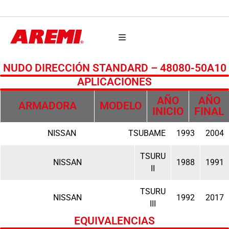
AUTO PARTES
NUDO DIRECCIÓN STANDARD – 48080-50A10
APLICACIONES
AÑO
AÑO
ARMADORA
MODELO
INICIO
FINAL
NISSAN
TSUBAME
1993
2004
TSURU
NISSAN
1988
1991
II
TSURU
NISSAN
1992
2017
III
EQUIVALENCIAS