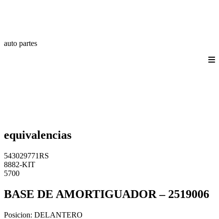
auto partes
Quienes somos
Productos
Catálogos
Login/Registro
Contáctanos
equivalencias
543029771RS
8882-KIT
5700
BASE DE AMORTIGUADOR – 2519006
Posicion:
DELANTERO