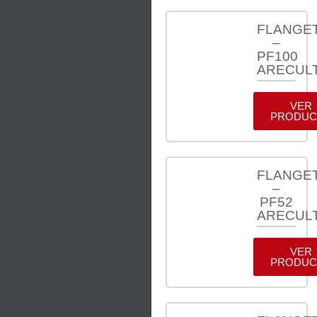
FLANGE
–
PF100
ARECUL
VER
PRODUC
FLANGE
–
PF52
ARECUL
VER
PRODUC