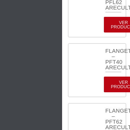
PFL62
ARECUL
VER
PRODUC
FLANGE
–
PFT40
ARECUL
VER
PRODUC
FLANGE
–
PFT62
ARECUL