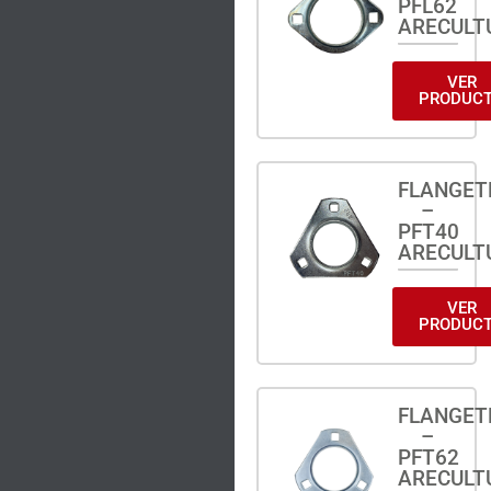
PFL62
ARECULT
VER
PRODUC
FLANGET
–
PFT40
ARECULT
VER
PRODUC
FLANGET
–
PFT62
ARECULT