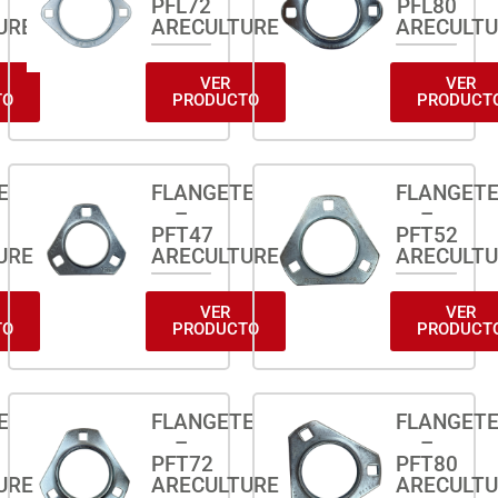
PFL72
PFL80
URE
ARECULTURE
ARECULT
VER
VER
TO
PRODUCTO
PRODUCT
E
FLANGETE
FLANGET
–
–
PFT47
PFT52
URE
ARECULTURE
ARECULT
VER
VER
TO
PRODUCTO
PRODUCT
E
FLANGETE
FLANGET
–
–
PFT72
PFT80
URE
ARECULTURE
ARECULT