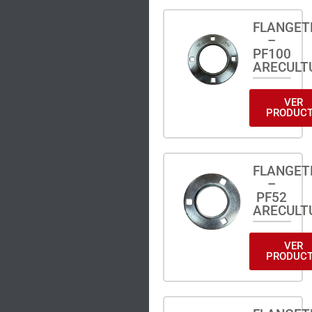
FLANGET
–
PF100
ARECULT
VER
PRODUC
FLANGET
–
PF52
ARECULT
VER
PRODUC