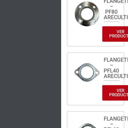
FLANGET
–
PF80
ARECULT
VER
PRODUC
FLANGET
–
PFL40
ARECULT
VER
PRODUC
FLANGET
–