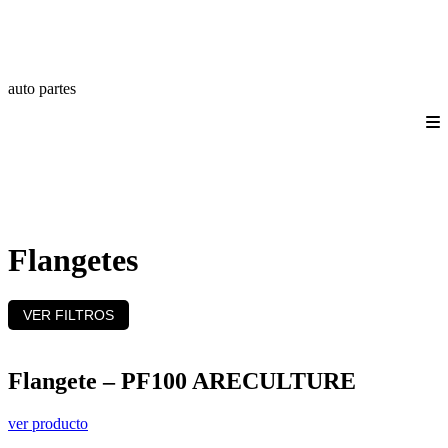
auto partes
Quienes somos
Productos
Catálogos
Login/Registro
Contáctanos
Flangetes
VER FILTROS
Flangete – PF100 ARECULTURE
ver producto