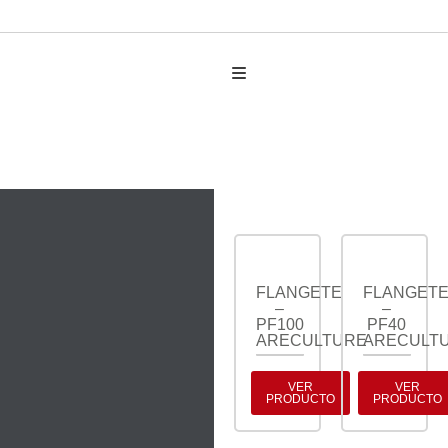
AUTO PARTES
FLANGETES
FLANGETE
FLANGET
–
–
PF100
PF40
ARECULTURE
ARECULT
VER
VER
PRODUCTO
PRODUCTO