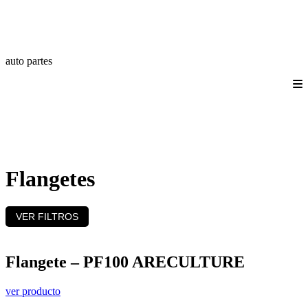
auto partes
Quienes somos
Productos
Catálogos
Login/Registro
Contáctanos
Flangetes
VER FILTROS
Flangete – PF100 ARECULTURE
ver producto