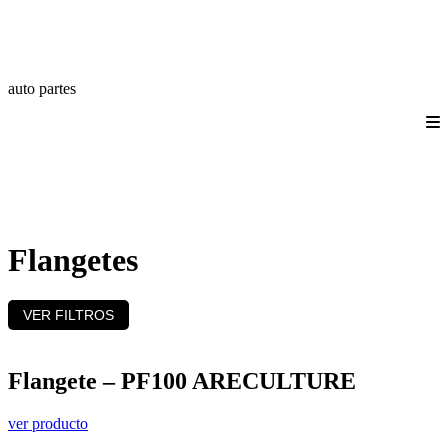
auto partes
Quienes somos
Productos
Catálogos
Login/Registro
Contáctanos
Flangetes
VER FILTROS
Flangete – PF100 ARECULTURE
ver producto